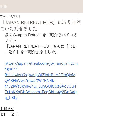
記事
2025年4月9日
「JAPAN RETREAT HUB」に取り上げ
ていただきました
多くのJapan Retreat をご紹介されている
サイト
「JAPAN RETREAT HUB」さんに「七日
一巡り」をご紹介頂きました。
https://japanretreat.com/jp/nanokahitom
eguri/?
fbclid=IwY2xjawJgWIZleHRuA2FlbQIxM
QABHnVwt7mwaXW2BNRk-
f762IWz9khnw7Q_JJjyGOiSOzSXdvCu4
Tr1oKXqDhBd_aem_FcqBkHk4g2DnAxkj
q_P8fg
お知らせ
七日一巡り