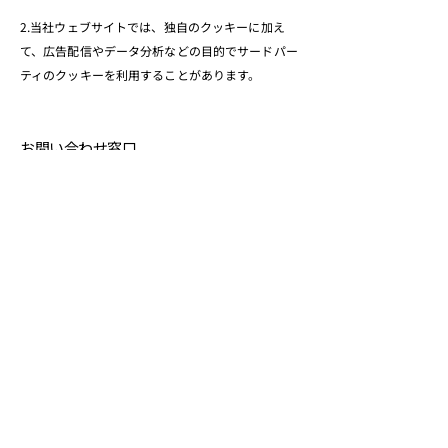
2.当社ウェブサイトでは、独自のクッキーに加え
て、広告配信やデータ分析などの目的でサードパー
ティのクッキーを利用することがあります。
お問い合わせ窓口
湯治ぐらし株式会社 七日一巡り
メール：contact@toji-gurashi.jp
湯治リトリート