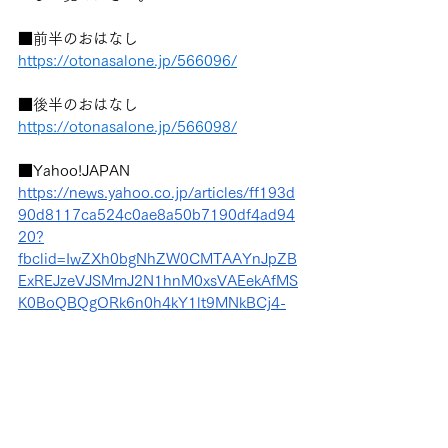
■
前半のおはなし
https://otonasalone.jp/566096/
■
後半のおはなし
https://otonasalone.jp/566098/
■
Yahoo!JAPAN
https://news.yahoo.co.jp/articles/ff193d
90d8117ca524c0ae8a50b7190df4ad94
20?
fbclid=IwZXh0bgNhZW0CMTAAYnJpZB
ExREJzeVJSMmJ2N1hnM0xsVAEekAfMS
K0BoQBQgORk6n0h4kY1lt9MNkBCj4-
98EyN0Wuf1pLU3kox96VxPiQ_aem_5lS
XQXmc4FMcH04BfzDSIQ
メディア
お知らせ