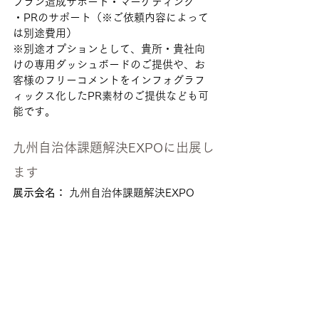
プラン造成サポート・マーケティング
・PRのサポート（※ご依頼内容によって
は別途費用）
※別途オプションとして、貴所・貴社向
けの専用ダッシュボードのご提供や、お
客様のフリーコメントをインフォグラフ
ィックス化したPR素材のご提供なども可
能です。
九州自治体課題解決EXPOに出展し
ます
展示会名：
 九州自治体課題解決EXPO 
2026 
開催日：
 2026年6月3日（水）〜4日
（木）
小間番号：
 G-24
出展サービス：
 湯治チェックアップ、温
泉地・温泉施設ごとの個性の可視化、マ
ーケテイング施策・ウェルネスプラン造
成支援