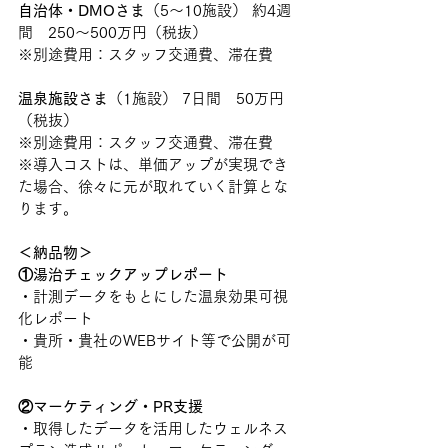
自治体・DMOさま
（5〜10施設） 約4週
間　250〜500万円（税抜）
※別途費用：スタッフ交通費、滞在費
温泉施設さま
（1施設） 7日間　50万円
（税抜）
※別途費用：スタッフ交通費、滞在費
※導入コストは、単価アップが実現でき
た場合、徐々に元が取れていく計算とな
ります。
＜納品物＞
①湯治チェックアップレポート
・計測データをもとにした温泉効果可視
化レポート
・貴所・貴社のWEBサイト等で公開が可
能
②マーケティング・PR支援
・取得したデータを活用したウェルネス