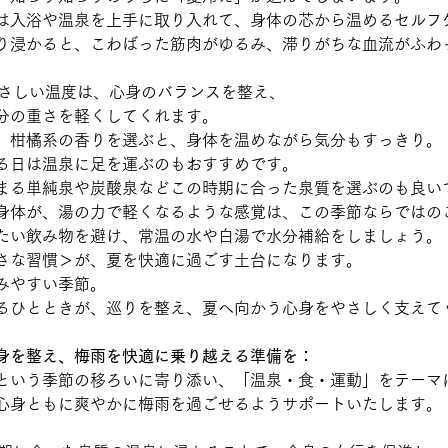
は入浴や温泉を上手に取り入れて、身体の芯から温めるセルフ
り浸かると、こわばった筋肉がゆるみ、滞りがちな血流がふわ
やさしい温度は、心身のバランスを整え、
分の重さを軽くしてくれます。
、柑橘系の香りを選ぶと、身体を温めながら気分もすっきり。
る日は温泉に足を運ぶのもおすすめです。
まる単純泉や炭酸泉などこの時期に合った泉質を選ぶのも良い
身体が、湯の力で軽くなるような感覚は、この季節ならではの
たい飲み物を避け、常温の水や白湯で水分補給をしましょう。
さな習慣＞が、夏を快適に過ごす土台になります。
みやすい季節。
るひとときが、巡りを整え、夏へ向かう心身をやさしく支えて
身を整え、梅雨を快適に乗り越える準備を：
という季節の移ろいに寄り添い、「温泉・食・運動」をテーマ
心身ともに爽やかに梅雨を過ごせるようサポートいたします。