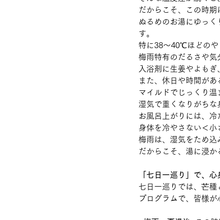
だからこそ、この時期
ぬるめのお湯にゆっく
す。
特に38〜40℃ほどの
梅雨特有のだるさや気
入浴剤に生姜やよもぎ
また、休日や時間があ
マイルドでじっくり温
湿気で重くなりがちな
お風呂上がりには、冷
身体を冷やさない＜小
梅雨は、湿気をため込
だからこそ、湯に浸か
「七日一巡り」で、心
七日一巡りでは、芒種
プログラムで、皆様が