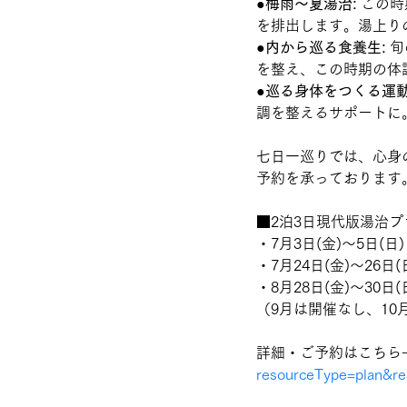
●
梅雨～夏
湯治:
この時
を排出します。湯上り
●
内から巡る食養生
:
 
を整え
、
この時期の体
●
巡る身体をつくる運
調
を整えるサポートに
七日一巡りでは、心身
予約を承っております
■2泊3日現代版湯治
・7月3日(金)～5日(日)
・7月24日(金)～26日(
・8月28日(金)～30日(
（9月は開催なし、1
詳細・ご予約はこちら
resourceType=plan&r