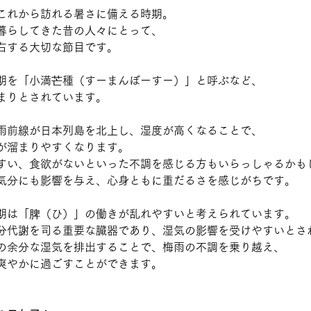
これから訪れる暑さに備える時期。
暮らしてきた昔の人々にとって、
右する大切な節目です。
期を「小満芒種（すーまんぼーすー）」と呼ぶなど、
まりとされています。
雨前線が日本列島を北上し、湿度が高くなることで、
が溜まりやすくなります。
すい、食欲がないといった不調を感じる方もいらっしゃるかも
気分にも影響を与え、心身ともに重だるさを感じがちです。
期は「脾（ひ）」の働きが乱れやすいと考えられています。
分代謝を司る重要な臓器であり、湿気の影響を受けやすいとさ
の余分な湿気を排出することで、梅雨の不調を乗り越え、
爽やかに過ごすことができます。