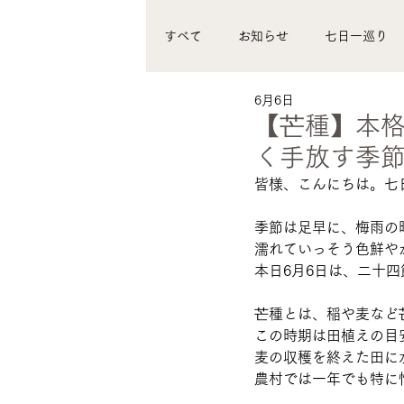
すべて
お知らせ
七日一巡り
6月6日
ローカルツアー
温泉インカレ
【芒種】本
く手放す季
皆様、こんにちは。七
季節は足早に、梅雨の
濡れていっそう色鮮や
本日6月6日は、二十
芒種とは、稲や麦など
この時期は田植えの目
麦の収穫を終えた田に
農村では一年でも特に