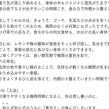
湿り気が混じり始めると、身体の中もジメジメと湿気がたまり
欲の低下などが出やすいこの時期こそ、食の力で内側から整え
出してくれるのは、きゅうり、ゴーヤ、冬瓜などの水分を多く
巡りを助けてくれるため、梅雨のむくみ対策にもぴったりです
ひげ茶や小豆など、昔ながらの利水食材も、水はけの良い身体
日には、レモンや梅の酸味が食欲をそっと呼び戻し、気分まで
ことで、季節の変化に負けない身体づくりができます。
に咲くアジサイは、長い開花期で梅雨の景色を彩り、
れる存在。
自然の色や香りに触れることで、気持ちが軽くなる瞬間が生ま
をため込みやすい季節。
りをよくするひと皿を添えて、内側から整えていきたい時期で
めの「入浴」：
が滞りやすくなる梅雨時期になると、外は蒸し暑いのに、
。。。
、知らず知らずのうちに「夏冷え」が進んでしまいます。