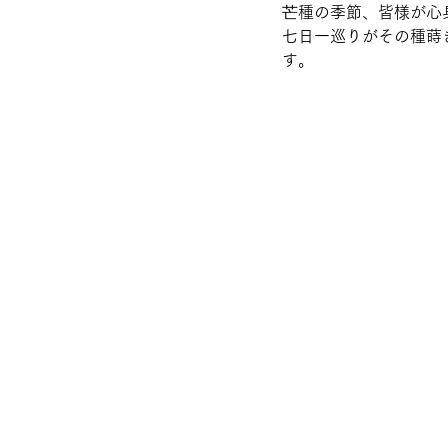
芒種の季節、皆様が心
七日一巡りがその種蒔
す。