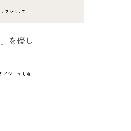
ランブルベップ
タイムス_バックナンバー
気」を優し
のアジサイも雨に