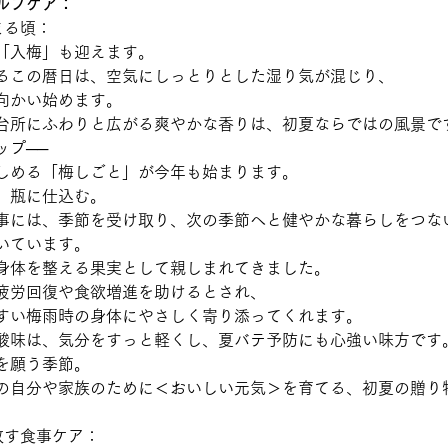
ルフケア：
まる頃：
「入梅」も迎えます。
るこの暦日は、空気にしっとりとした湿り気が混じり、
向かい始めます。
台所にふわりと広がる爽やかな香りは、初夏ならではの風景で
ップ──
しめる「梅しごと」が今年も始まります。
、瓶に仕込む。
事には、季節を受け取り、次の季節へと健やかな暮らしをつな
いています。
身体を整える果実として親しまれてきました。
疲労回復や食欲増進を助けるとされ、
すい梅雨時の身体にやさしく寄り添ってくれます。
酸味は、気分をすっと軽くし、夏バテ予防にも心強い味方です
を願う季節。
の自分や家族のために＜おいしい元気＞を育てる、初夏の贈り
放す食事ケア：