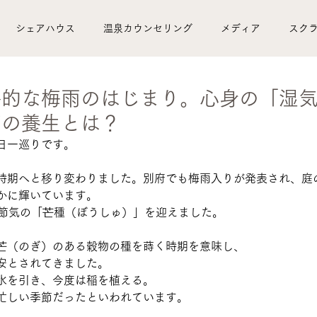
シェアハウス
温泉カウンセリング
メディア
スク
私の湯治ぐらし
湯治タイムス
季節の便り
湯治
格的な梅雨のはじまり。心身の「湿
節の養生とは？
日一巡りです。
時期へと移り変わりました。別府でも梅雨入りが発表され、庭
かに輝いています。
四節気の「芒種（ぼうしゅ）」を迎えました。
芒（のぎ）のある穀物の種を蒔く時期を意味し、
安とされてきました。
水を引き、今度は稲を植える。
忙しい季節だったといわれています。