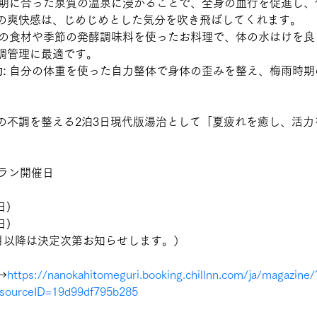
期に合った泉質の温泉
に浸かることで、全身の血行を促進し、
の爽快感は、じめじめとした気分を吹き飛ばしてくれます。
旬の食材
や季節の発酵調味料を使った
お料理で、体の
水はけを良
調管理に最適です。
動
:
 自分の体重を使った
自力整体
で身体の歪みを整え
、
梅雨時期
。
の不調を整える2泊3日現代版湯治として「夏疲れを癒し、活力
。
プラン開催日
日)
日)
0月以降は決定次第お知らせします。）
→
https://nanokahitomeguri.booking.chillnn.com/ja/magazine/
esourceID=19d99df795b285