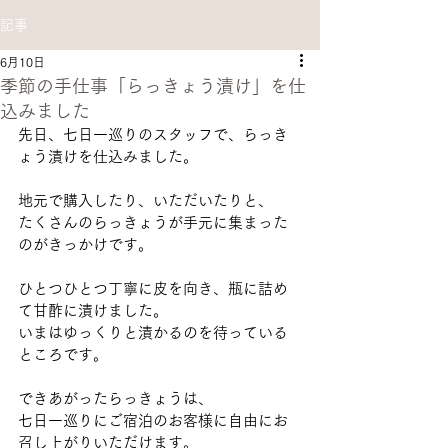
記事
6月10日
季節の手仕事「らっきょう漬け」を仕
込みました
先日、七日一巡りのスタッフで、らっき
ょう漬けを仕込みました。
地元で購入したり、いただいたりと、
たくさんの
らっきょうが手元に集まった
のがきっかけです。
ひとつひとつ丁寧に皮を向き、瓶に詰め
て甘酢に漬けました。 
いまはゆっくりと漬かるのを待っている
ところです。
できあがったらっきょうは、
七日一巡りにご宿泊のお客様に自由にお
召し上がりいただけます。