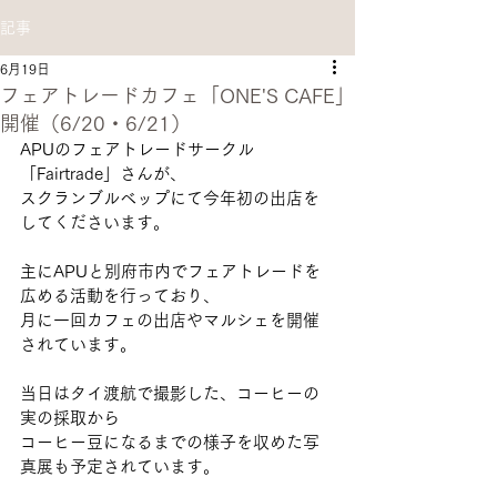
記事
6月19日
フェアトレードカフェ「ONE'S CAFE」
開催（6/20・6/21）
APUのフェアトレードサークル
「Fairtrade」
さんが、
スクランブルベップにて今年初の出店を
してくださいます。
主にAPUと別府市内でフェアトレードを
広める活動を行っており、
月に一回カフェの出店やマルシェを開催
されています。
当日はタイ渡航で撮影した、コーヒーの
実の採取から
コーヒー豆になるまでの様子を収めた写
真展も予定されています。