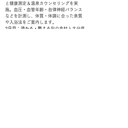
と健康測定＆温泉カウンセリングを実
施。血圧・血管年齢・自律神経バランス
などを計測し、体質・体調に合った泉質
や入浴法をご案内します。
2日目：浸かる・整える
旬の食材と大分県
産生麹を使った腸美活クッキング＆ラン
チ、温泉利用指導者が同行する入浴ガイ
ド付き湯めぐり（入浴料込み）を実施。
3日目：確かめる・帰るチェックアウト前
に再度健康測定を実施。2泊の滞在中の変
化を数値と感覚の両方で振り返り、日常
でのセルフケアのヒントをお伝えしま
す。
ご予約・詳細はこちら
https://nanokahitomeguri.booking.chilln
n.com/ja/magazine/?
resourceType=plan&resourceID=19ea60
290871fb