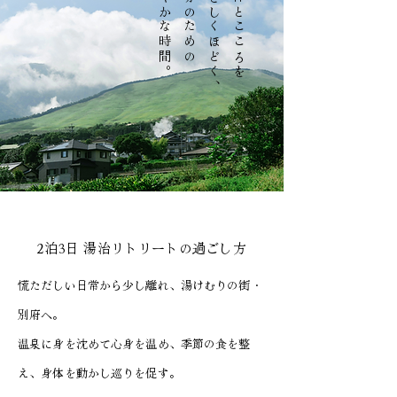
​穏やかな時間。
自分のための
やさしくほどく、
身体とこころを
2泊3日 湯治リトリートの過ごし方
慌ただしい日常から少し離れ、湯けむりの街・
別府へ。
温泉に身を沈めて心身を温め、季節の食を整
え、身体を動かし巡りを促す。